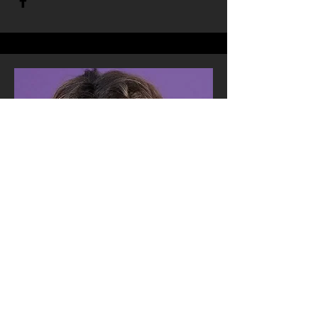
country music
Shania Twain
1993 Tour gedaan met Shania Twain.
FOH gedaan.