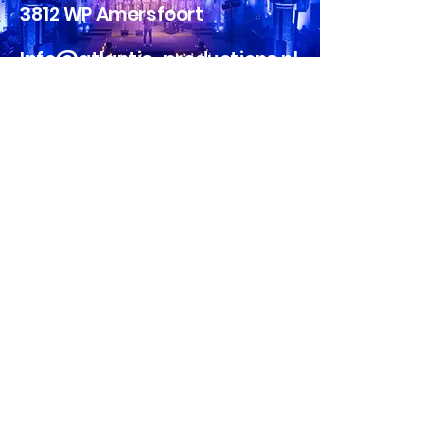
3812 WP Amersfoort
Info@atlantic-productions.nl
GSM
06 - 53402633